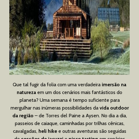
Que tal fugir da folia com uma verdadeira
imersão na
natureza
em um dos cenários mais fantásticos do
planeta? Uma semana é tempo suficiente para
mergulhar nas inúmeras possibilidades da
vida outdoor
da região
– de Torres del Paine a Aysen. No dia a dia,
passeios de caiaque, caminhadas por trilhas cênicas,
cavalgadas,
heli hike
e outras aventuras são seguidas
de
sessões de jacuzzi
e
pisco tasting
em cenários