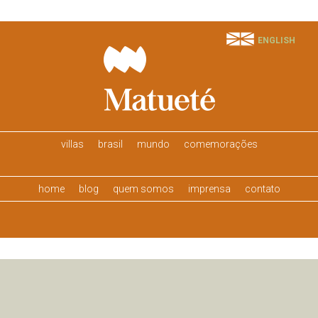
ENGLISH
villas
brasil
mundo
comemorações
home
blog
quem somos
imprensa
contato