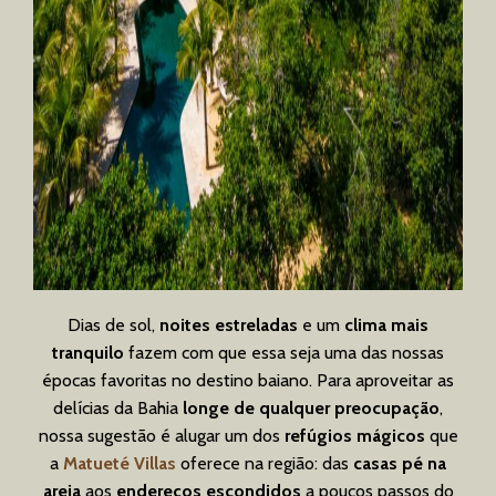
Dias de sol,
noites estreladas
e um
clima mais
tranquilo
fazem com que essa seja uma das nossas
épocas favoritas no destino baiano. Para aproveitar as
delícias da Bahia
longe de qualquer preocupação
,
nossa sugestão é alugar um dos
refúgios mágicos
que
a
Matueté Villas
oferece na região: das
casas pé na
areia
aos
endereços escondidos
a poucos passos do