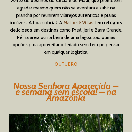
vento
de destinos do
Ceará
e do
Piauí
, que prometem
agradar mesmo quem não se aventura a subir na
prancha por reunirem vilarejos autênticos e praias
incríveis. A boa notícia? A
Matueté Villas
tem
refúgios
deliciosos
em destinos como Preá, Jeri e Barra Grande.
Pé na areia ou na beira de uma lagoa, são ótimas
opções para aproveitar o feriado sem ter que pensar
em qualquer logística.
OUTUBRO
Nossa Senhora Aparecida –
e semana sem escola! – na
Amazônia