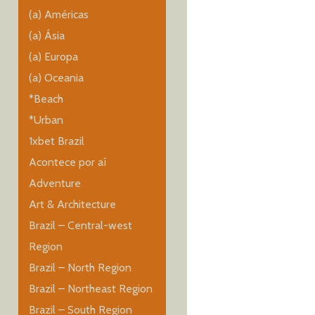
(a) Américas
(a) Ásia
(a) Europa
(a) Oceania
*Beach
*Urban
1xbet Brazil
Acontece por aí
Adventure
Art & Architecture
Brazil – Central-west
Region
Brazil – North Region
Brazil – Northeast Region
Brazil – South Region