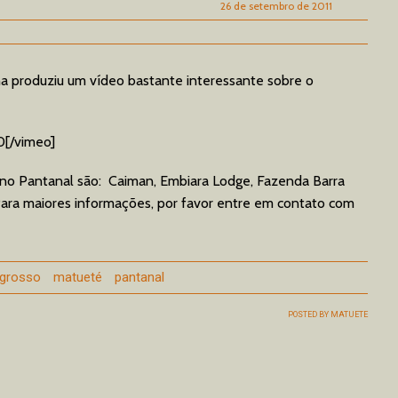
26 de setembro de 2011
 produziu um vídeo bastante interessante sobre o
0[/vimeo]
 no Pantanal são: Caiman, Embiara Lodge, Fazenda Barra
ara maiores informações, por favor entre em contato com
grosso
matueté
pantanal
POSTED BY
MATUETE