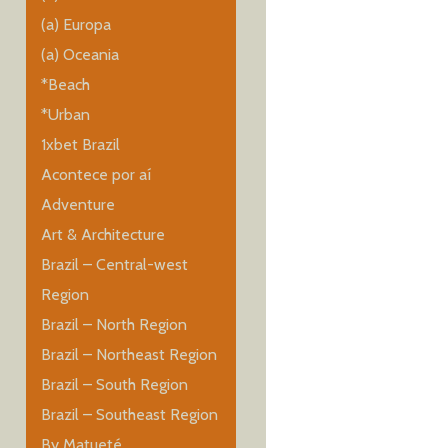
(a) Europa
(a) Oceania
*Beach
*Urban
1xbet Brazil
Acontece por aí
Adventure
Art & Architecture
Brazil – Central-west
Region
Brazil – North Region
Brazil – Northeast Region
Brazil – South Region
Brazil – Southeast Region
By Matueté