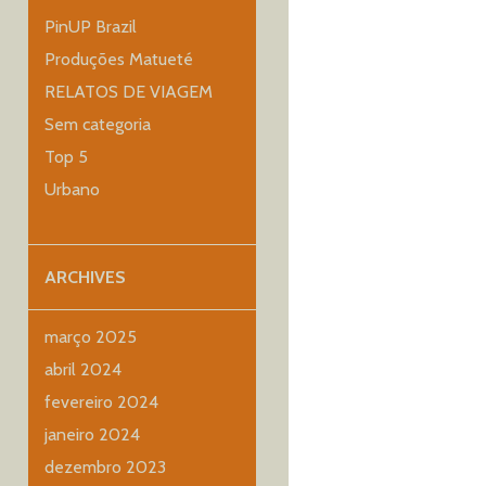
PinUP Brazil
Produções Matueté
RELATOS DE VIAGEM
Sem categoria
Top 5
Urbano
ARCHIVES
março 2025
abril 2024
fevereiro 2024
janeiro 2024
dezembro 2023