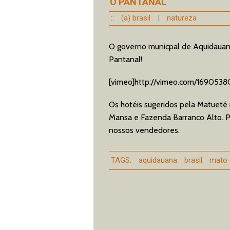
O PANTANAL
::
(a) brasil
|
natureza
O governo municpal de Aquidauana
Pantanal!
[vimeo]http://vimeo.com/1690538
Os hotéis sugeridos pela Matueté
Mansa e Fazenda Barranco Alto. P
nossos vendedores.
TAGS:
aquidauana
brasil
mato 