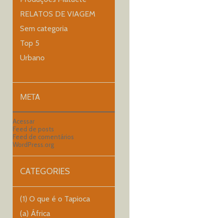
RELATOS DE VIAGEM
Sem categoria
Top 5
Urbano
META
Acessar
Feed de posts
Feed de comentários
WordPress.org
CATEGORIES
(1) O que é o Tapioca
(a) África