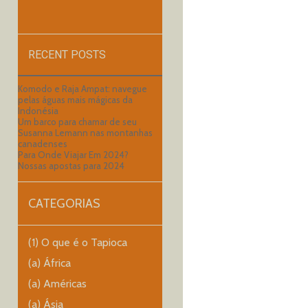
RECENT POSTS
Komodo e Raja Ampat: navegue
pelas águas mais mágicas da
Indonésia
Um barco para chamar de seu
Susanna Lemann nas montanhas
canadenses
Para Onde Viajar Em 2024?
Nossas apostas para 2024
CATEGORIAS
(1) O que é o Tapioca
(a) África
(a) Américas
(a) Ásia