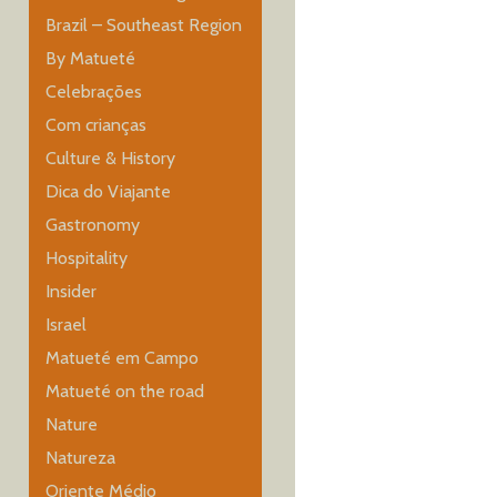
Brazil – Southeast Region
By Matueté
Celebrações
Com crianças
Culture & History
Dica do Viajante
Gastronomy
Hospitality
Insider
Israel
Matueté em Campo
Matueté on the road
Nature
Natureza
Oriente Médio