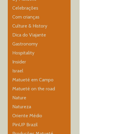
Celebrações
Com crianças
Culture & History
Dica do Viajante
Gastronomy
Hospitality
Insider
Israel
Matueté em Campo
Matueté on the road
Nature
Natureza
Oriente Médio
PinUP Brazil
Produções Matueté