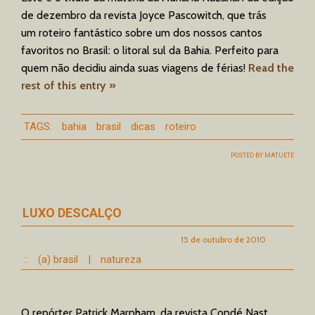
de dezembro da revista Joyce Pascowitch, que trás
um roteiro fantástico sobre um dos nossos cantos
favoritos no Brasil: o litoral sul da Bahia. Perfeito para
quem não decidiu ainda suas viagens de férias!
Read the
rest of this entry »
TAGS:
bahia
brasil
dicas
roteiro
POSTED BY
MATUETE
LUXO DESCALÇO
15 de outubro de 2010
::
(a) brasil
|
natureza
O repórter Patrick Marnham, da revista Condé Nast