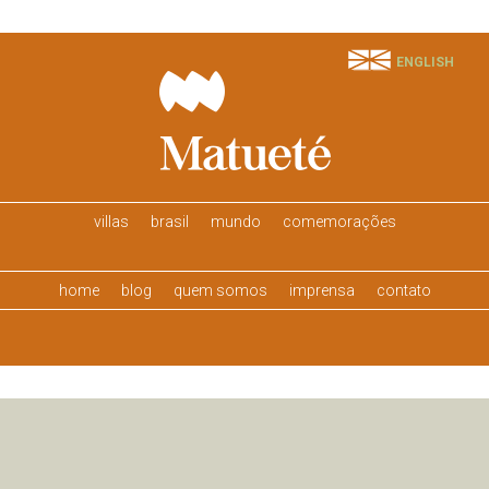
ENGLISH
villas
brasil
mundo
comemorações
home
blog
quem somos
imprensa
contato