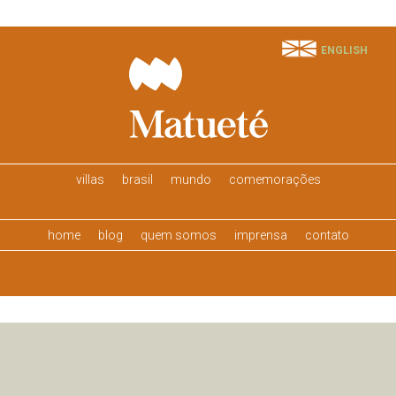
ENGLISH
villas
brasil
mundo
comemorações
home
blog
quem somos
imprensa
contato