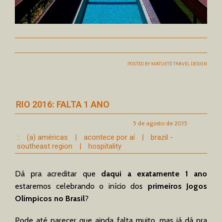
POSTED BY
MATUETÉ TRAVEL DESIGN
RIO 2016: FALTA 1 ANO
5 de agosto de 2015
::
(a) américas
|
acontece por aí
|
brazil -
southeast region
|
hospitality
Dá pra acreditar que
daqui a exatamente 1 ano
estaremos celebrando o início dos
primeiros Jogos
Olímpicos no Brasil
?
Pode até parecer que ainda falta muito, mas já dá pra