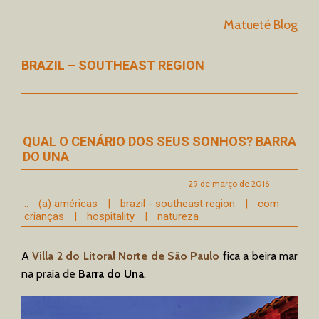
Matueté Blog
BRAZIL – SOUTHEAST REGION
QUAL O CENÁRIO DOS SEUS SONHOS? BARRA
DO UNA
29 de março de 2016
::
(a) américas
|
brazil - southeast region
|
com
crianças
|
hospitality
|
natureza
A
Villa 2 do Litoral Norte de São Paulo
fica a beira mar
na praia de
Barra do Una
.