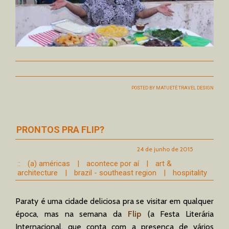
POSTED BY
MATUETÉ TRAVEL DESIGN
PRONTOS PRA FLIP?
24 de junho de 2015
::
(a) américas
|
acontece por aí
|
art &
architecture
|
brazil - southeast region
|
hospitality
Paraty é uma cidade deliciosa pra se visitar em qualquer
época, mas na semana da
Flip
(a Festa Literária
Internacional, que conta com a presença de vários