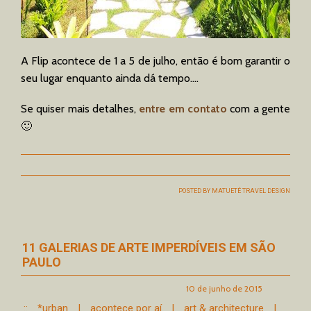
A Flip acontece de 1 a 5 de julho, então é bom garantir o
seu lugar enquanto ainda dá tempo….
Se quiser mais detalhes,
entre em contato
com a gente
🙂
POSTED BY
MATUETÉ TRAVEL DESIGN
11 GALERIAS DE ARTE IMPERDÍVEIS EM SÃO
PAULO
10 de junho de 2015
::
*urban
|
acontece por aí
|
art & architecture
|