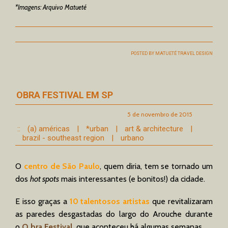
*Imagens: Arquivo Matueté
POSTED BY
MATUETÉ TRAVEL DESIGN
OBRA FESTIVAL EM SP
5 de novembro de 2015
::
(a) américas
|
*urban
|
art & architecture
|
brazil - southeast region
|
urbano
O
centro de São Paulo
, quem diria, tem se tornado um
dos
hot spots
mais interessantes (e bonitos!) da cidade.
E isso graças a
10 talentosos artistas
que revitalizaram
as paredes desgastadas do largo do Arouche durante
o
O.bra Festival
,
que aconteceu há algumas semanas.