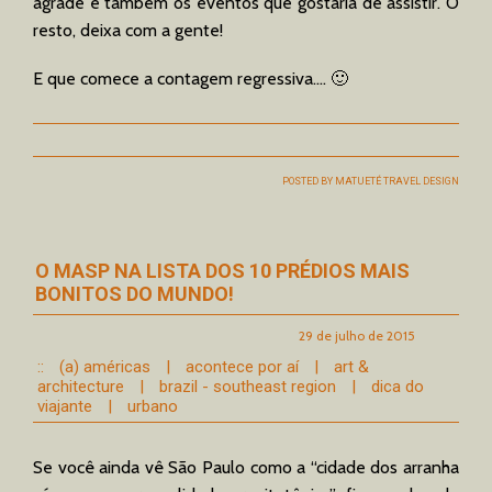
agrade e também os eventos que gostaria de assistir. O
resto, deixa com a gente!
E que comece a contagem regressiva…. 🙂
POSTED BY
MATUETÉ TRAVEL DESIGN
O MASP NA LISTA DOS 10 PRÉDIOS MAIS
BONITOS DO MUNDO!
29 de julho de 2015
::
(a) américas
|
acontece por aí
|
art &
architecture
|
brazil - southeast region
|
dica do
viajante
|
urbano
Se você ainda vê São Paulo como a “cidade dos arranha