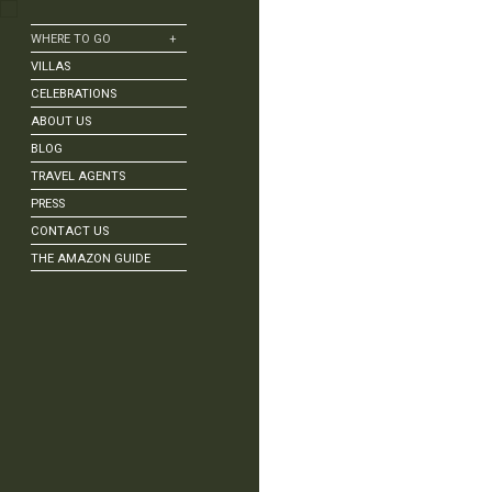
WHERE TO GO
+
Alagoas
VILLAS
Amazon | Negro River
CELEBRATIONS
Amazônia | Tapajós River
ABOUT US
Angra dos Reis
BLOG
Bonito
TRAVEL AGENTS
Búzios
PRESS
Chapada Diamantina
CONTACT US
Corumbau
THE AMAZON GUIDE
Fernando de Noronha
Florianópolis
Foz do Iguaçu
Itacaré | Bahia
Jericoacoara
Lençóis Maranhenses
Ouro Preto
Pantanal
Paraty