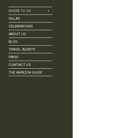
WHERE TO GO
+
Alagoas
VILLAS
Amazon | Negro River
CELEBRATIONS
Amazônia | Tapajós River
ABOUT US
Angra dos Reis
BLOG
Bonito
TRAVEL AGENTS
Búzios
PRESS
Chapada Diamantina
CONTACT US
Corumbau
THE AMAZON GUIDE
Fernando de Noronha
Florianópolis
Foz do Iguaçu
Itacaré | Bahia
Jericoacoara
Lençóis Maranhenses
Ouro Preto
Pantanal
Paraty