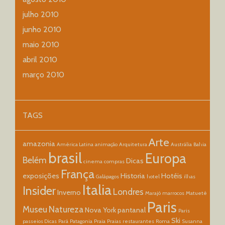
julho 2010
junho 2010
maio 2010
abril 2010
março 2010
TAGS
Arte
amazonia
América Latina
animação
Arquitetura
Austrália
Bahia
brasil
Europa
Belém
Dicas
cinema
compras
França
exposições
Historia
Hotéis
Galápagos
hotel
ilhas
Italia
Insider
Londres
Inverno
Marajó
marrocos
Matueté
Paris
Museu
Natureza
Nova York
pantanal
Paris
Ski
passeios Dicas
Pará
Patagonia
Praia
Praias
restaurantes
Roma
Susanna