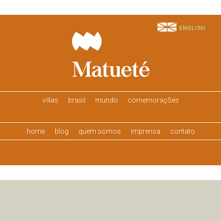
ENGLISH
villas
brasil
mundo
comemorações
home
blog
quem somos
imprensa
contato