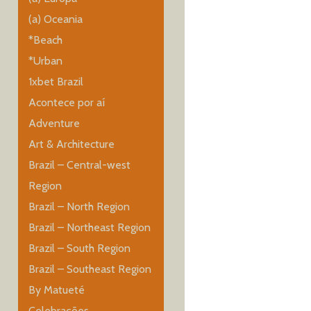
(a) Oceania
*Beach
*Urban
1xbet Brazil
Acontece por aí
Adventure
Art & Architecture
Brazil – Central-west
Region
Brazil – North Region
Brazil – Northeast Region
Brazil – South Region
Brazil – Southeast Region
By Matueté
Celebrações