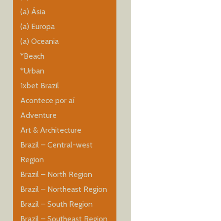
(a) Ásia
(a) Europa
(a) Oceania
*Beach
*Urban
1xbet Brazil
Acontece por aí
Adventure
Art & Architecture
Brazil – Central-west
Region
Brazil – North Region
Brazil – Northeast Region
Brazil – South Region
Brazil – Southeast Region