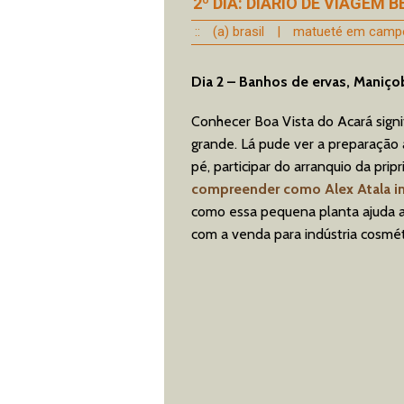
2º DIA: DIÁRIO DE VIAGEM
::
(a) brasil
|
matueté em camp
Dia 2 – Banhos de ervas, Maniço
Conhecer Boa Vista do Acará signif
grande. Lá pude ver a preparação 
pé, participar do arranquio da pri
compreender como Alex Atala inc
como essa pequena planta ajuda a
com a venda para indústria cosmét