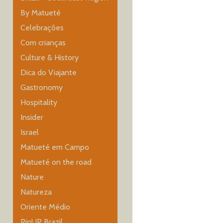
By Matueté
Celebrações
Com crianças
Culture & History
Dica do Viajante
Gastronomy
Hospitality
Insider
Israel
Matueté em Campo
Matueté on the road
Nature
Natureza
Oriente Médio
PinUP Brazil