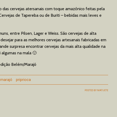
o das cervejas atersanais com toque amazônico feitas pela
ervejas de Tapereba ou de Buriti – bebidas mais leves e
ns, entre Pilsen, Lager e Weiss. São cervejas de alta
desejar para as melhores cervejas artesanais fabricadas em
rande surpresa encontrar cervejas da mais alta qualidade na
ei algumas na mala 🙂
edição Belém/Marajó
marajó
priprioca
POSTED BY
MATUETE