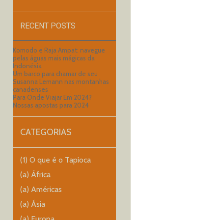
RECENT POSTS
Komodo e Raja Ampat: navegue
pelas águas mais mágicas da
Indonésia
Um barco para chamar de seu
Susanna Lemann nas montanhas
canadenses
Para Onde Viajar Em 2024?
Nossas apostas para 2024
CATEGORIAS
(1) O que é o Tapioca
(a) África
(a) Américas
(a) Ásia
(a) Europa