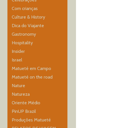
Com crianças
Culture & History
Dica do Viajante
Gastronomy
Hospitality
Insider
Israel
Matueté em Campo
Matueté on the road
Nature
Natureza
Oriente Médio
PinUP Brazil
Produções Matueté