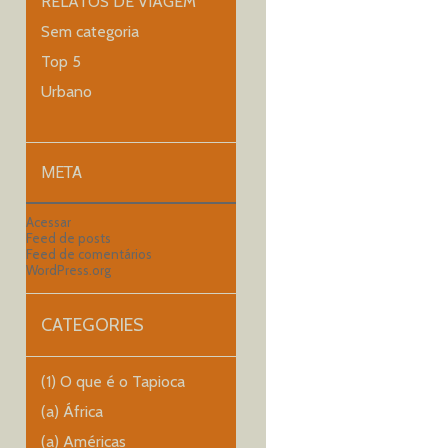
RELATOS DE VIAGEM
Sem categoria
Top 5
Urbano
META
Acessar
Feed de posts
Feed de comentários
WordPress.org
CATEGORIES
(1) O que é o Tapioca
(a) África
(a) Américas