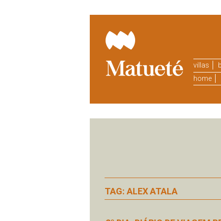
villas
b
home
TAG: ALEX ATALA