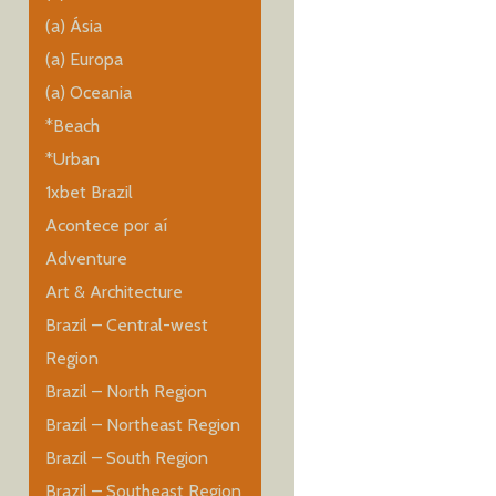
(a) Ásia
(a) Europa
(a) Oceania
*Beach
*Urban
1xbet Brazil
Acontece por aí
Adventure
Art & Architecture
Brazil – Central-west
Region
Brazil – North Region
Brazil – Northeast Region
Brazil – South Region
Brazil – Southeast Region