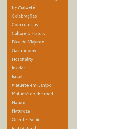
By Matueté
Celebrações
Com crianças
Culture & History
Dica do Viajante
Gastronomy
Hospitality
Insider
Israel
Matueté em Campo
Matueté on the road
Nature
Natureza
Oriente Médio
PinUP Brazil