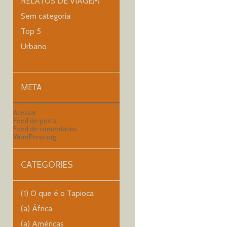
RELATOS DE VIAGEM
Sem categoria
Top 5
Urbano
META
Acessar
Feed de posts
Feed de comentários
WordPress.org
CATEGORIES
(1) O que é o Tapioca
(a) África
(a) Américas