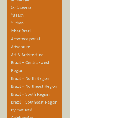
(a) Oceania
*Beach
*Urban
1xbet Brazil
Acontece por aí
Adventure
Art & Architecture
Brazil – Central-west
Region
Brazil – North Region
Brazil – Northeast Region
Brazil – South Region
Brazil – Southeast Region
By Matueté
Celebrações