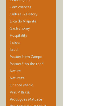
Com crianças
Culture & History
Dica do Viajante
Gastronomy
Hospitality
Insider
Israel
Matueté em Campo
Matueté on the road
Nature
Natureza
Oriente Médio
PinUP Brazil
Produções Matueté