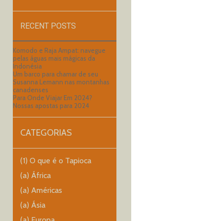
RECENT POSTS
Komodo e Raja Ampat: navegue
pelas águas mais mágicas da
Indonésia
Um barco para chamar de seu
Susanna Lemann nas montanhas
canadenses
Para Onde Viajar Em 2024?
Nossas apostas para 2024
CATEGORIAS
(1) O que é o Tapioca
(a) África
(a) Américas
(a) Ásia
(a) Europa