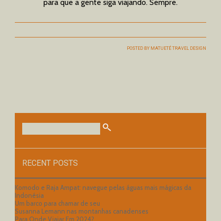
para que a gente siga viajando. Sempre.
POSTED BY
MATUETÉ TRAVEL DESIGN
RECENT POSTS
Komodo e Raja Ampat: navegue pelas águas mais mágicas da
Indonésia
Um barco para chamar de seu
Susanna Lemann nas montanhas canadenses
Para Onde Viajar Em 2024?