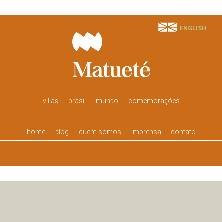
ENGLISH
villas
brasil
mundo
comemorações
home
blog
quem somos
imprensa
contato