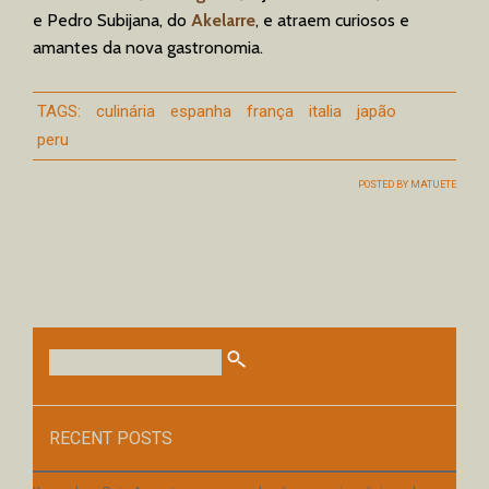
e
Pedro Subijana, do
Akelarre
, e atraem curiosos e
amantes da nova gastronomia.
TAGS:
culinária
espanha
frança
italia
japão
peru
POSTED BY
MATUETE
RECENT POSTS