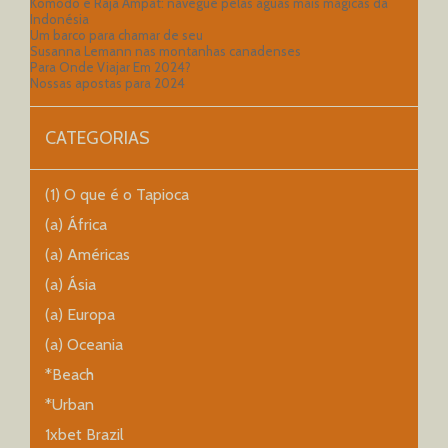
Komodo e Raja Ampat: navegue pelas águas mais mágicas da
Indonésia
Um barco para chamar de seu
Susanna Lemann nas montanhas canadenses
Para Onde Viajar Em 2024?
Nossas apostas para 2024
CATEGORIAS
(1) O que é o Tapioca
(a) África
(a) Américas
(a) Ásia
(a) Europa
(a) Oceania
*Beach
*Urban
1xbet Brazil