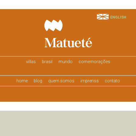
ENGLISH
villas
brasil
mundo
comemorações
home
blog
quem somos
imprensa
contato