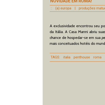
NOVIDADE EM ROMA!
::
(a) europa
|
produções matu
A exclusividade encontrou seu 
da Itália. A Casa Manni abriu su
chance de hospedar-se em sua
p
mais conceituados hotéis do mun
TAGS:
italia
penthouse
roma