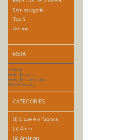
RELATOS DE VIAGEM
Sem categoria
Top 5
Urbano
META
Acessar
Feed de posts
Feed de comentários
WordPress.org
CATEGORIES
(1) O que é o Tapioca
(a) África
(a) Américas