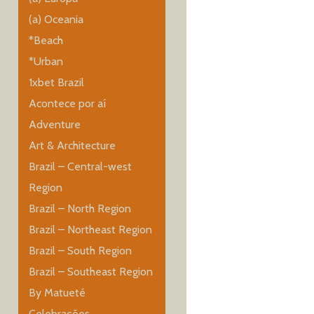
(a) Oceania
*Beach
*Urban
1xbet Brazil
Acontece por aí
Adventure
Art & Architecture
Brazil – Central-west
Region
Brazil – North Region
Brazil – Northeast Region
Brazil – South Region
Brazil – Southeast Region
By Matueté
Celebrações