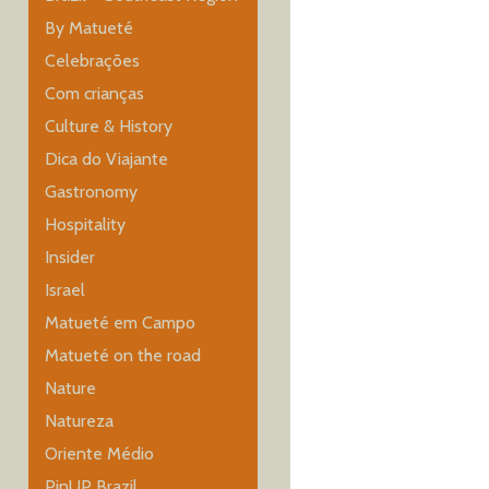
By Matueté
Celebrações
Com crianças
Culture & History
Dica do Viajante
Gastronomy
Hospitality
Insider
Israel
Matueté em Campo
Matueté on the road
Nature
Natureza
Oriente Médio
PinUP Brazil