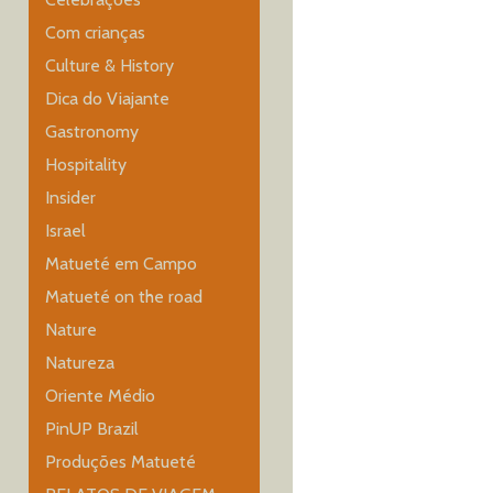
Com crianças
Culture & History
Dica do Viajante
Gastronomy
Hospitality
Insider
Israel
Matueté em Campo
Matueté on the road
Nature
Natureza
Oriente Médio
PinUP Brazil
Produções Matueté