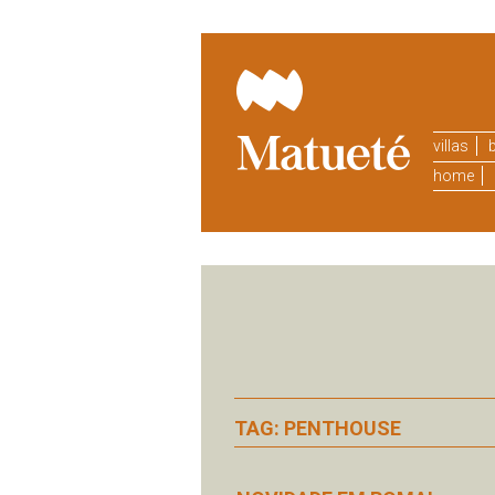
villas
b
home
TAG: PENTHOUSE