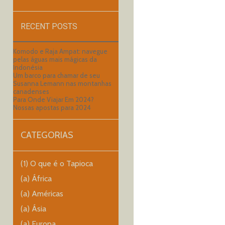
RECENT POSTS
Komodo e Raja Ampat: navegue
pelas águas mais mágicas da
Indonésia
Um barco para chamar de seu
Susanna Lemann nas montanhas
canadenses
Para Onde Viajar Em 2024?
Nossas apostas para 2024
CATEGORIAS
(1) O que é o Tapioca
(a) África
(a) Américas
(a) Ásia
(a) Europa