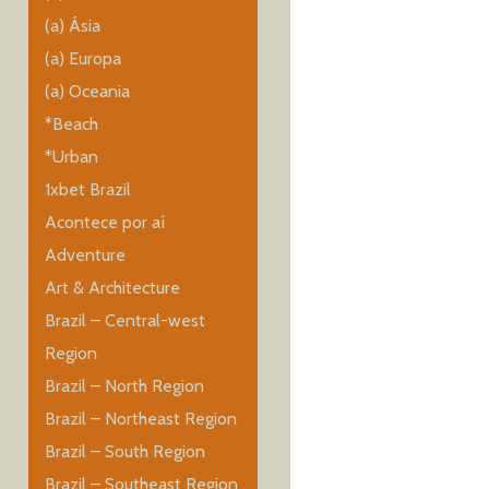
(a) Ásia
(a) Europa
(a) Oceania
*Beach
*Urban
1xbet Brazil
Acontece por aí
Adventure
Art & Architecture
Brazil – Central-west
Region
Brazil – North Region
Brazil – Northeast Region
Brazil – South Region
Brazil – Southeast Region