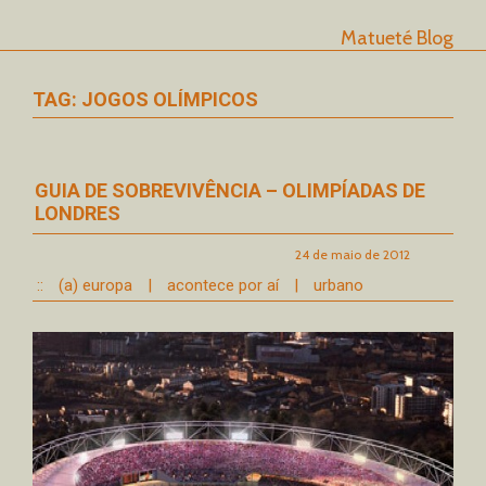
Matueté Blog
TAG: JOGOS OLÍMPICOS
GUIA DE SOBREVIVÊNCIA – OLIMPÍADAS DE
LONDRES
24 de maio de 2012
::
(a) europa
|
acontece por aí
|
urbano