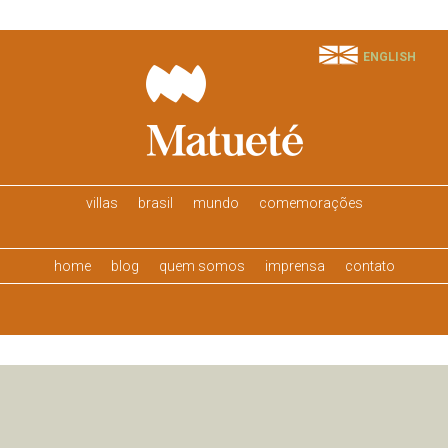
ENGLISH
villas
brasil
mundo
comemorações
home
blog
quem somos
imprensa
contato