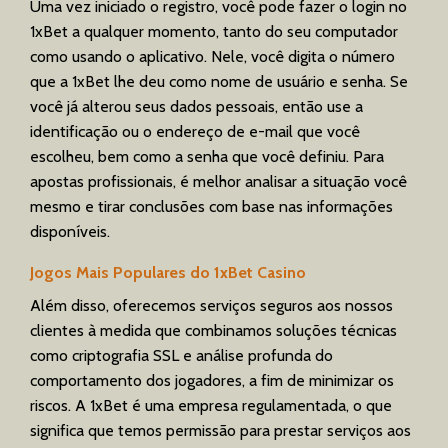
Uma vez iniciado o registro, você pode fazer o login no
1xBet a qualquer momento, tanto do seu computador
como usando o aplicativo. Nele, você digita o número
que a 1xBet lhe deu como nome de usuário e senha. Se
você já alterou seus dados pessoais, então use a
identificação ou o endereço de e-mail que você
escolheu, bem como a senha que você definiu. Para
apostas profissionais, é melhor analisar a situação você
mesmo e tirar conclusões com base nas informações
disponíveis.
Jogos Mais Populares do 1xBet Casino
Além disso, oferecemos serviços seguros aos nossos
clientes à medida que combinamos soluções técnicas
como criptografia SSL e análise profunda do
comportamento dos jogadores, a fim de minimizar os
riscos. A 1xBet é uma empresa regulamentada, o que
significa que temos permissão para prestar serviços aos