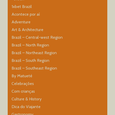
1xbet Brazil
Acontece por aí
Adventure
Art & Architecture
Brazil – Central-west Region
Brazil – North Region
Brazil – Northeast Region
Brazil – South Region
Brazil – Southeast Region
By Matueté
Celebrações
Com crianças
Culture & History
Dica do Viajante
Gastronomy