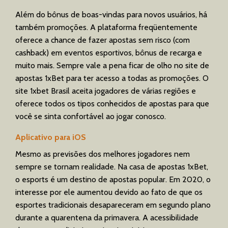
Além do bônus de boas-vindas para novos usuários, há
também promoções. A plataforma freqüentemente
oferece a chance de fazer apostas sem risco (com
cashback) em eventos esportivos, bônus de recarga e
muito mais. Sempre vale a pena ficar de olho no site de
apostas 1xBet para ter acesso a todas as promoções. O
site 1xbet Brasil aceita jogadores de várias regiões e
oferece todos os tipos conhecidos de apostas para que
você se sinta confortável ao jogar conosco.
Aplicativo para iOS
Mesmo as previsões dos melhores jogadores nem
sempre se tornam realidade. Na casa de apostas 1xBet,
o esports é um destino de apostas popular. Em 2020, o
interesse por ele aumentou devido ao fato de que os
esportes tradicionais desapareceram em segundo plano
durante a quarentena da primavera. A acessibilidade