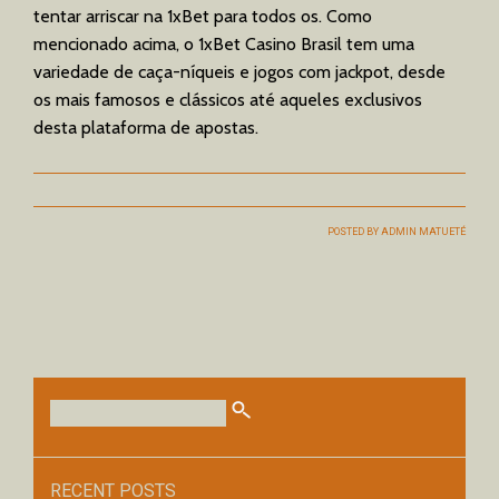
tentar arriscar na 1xBet para todos os. Como
mencionado acima, o 1xBet Casino Brasil tem uma
variedade de caça-níqueis e jogos com jackpot, desde
os mais famosos e clássicos até aqueles exclusivos
desta plataforma de apostas.
POSTED BY
ADMIN MATUETÉ
RECENT POSTS