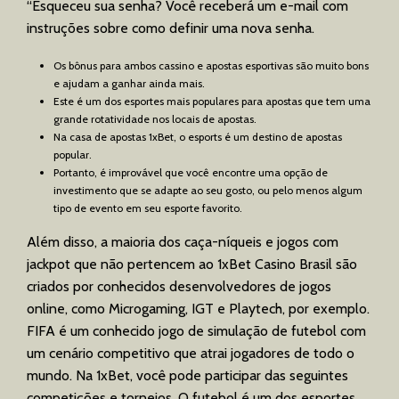
“Esqueceu sua senha? Você receberá um e-mail com
instruções sobre como definir uma nova senha.
Os bônus para ambos cassino e apostas esportivas são muito bons
e ajudam a ganhar ainda mais.
Este é um dos esportes mais populares para apostas que tem uma
grande rotatividade nos locais de apostas.
Na casa de apostas 1xBet, o esports é um destino de apostas
popular.
Portanto, é improvável que você encontre uma opção de
investimento que se adapte ao seu gosto, ou pelo menos algum
tipo de evento em seu esporte favorito.
Além disso, a maioria dos caça-níqueis e jogos com
jackpot que não pertencem ao 1xBet Casino Brasil são
criados por conhecidos desenvolvedores de jogos
online, como Microgaming, IGT e Playtech, por exemplo.
FIFA é um conhecido jogo de simulação de futebol com
um cenário competitivo que atrai jogadores de todo o
mundo. Na 1xBet, você pode participar das seguintes
competições e torneios. O futebol é um dos esportes