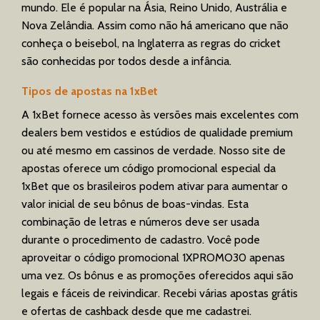
mundo. Ele é popular na Ásia, Reino Unido, Austrália e
Nova Zelândia. Assim como não há americano que não
conheça o beisebol, na Inglaterra as regras do cricket
são conhecidas por todos desde a infância.
Tipos de apostas na 1xBet
A 1xBet fornece acesso às versões mais excelentes com
dealers bem vestidos e estúdios de qualidade premium
ou até mesmo em cassinos de verdade. Nosso site de
apostas oferece um código promocional especial da
1xBet que os brasileiros podem ativar para aumentar o
valor inicial de seu bônus de boas-vindas. Esta
combinação de letras e números deve ser usada
durante o procedimento de cadastro. Você pode
aproveitar o código promocional 1XPROMO30 apenas
uma vez. Os bônus e as promoções oferecidos aqui são
legais e fáceis de reivindicar. Recebi várias apostas grátis
e ofertas de cashback desde que me cadastrei.