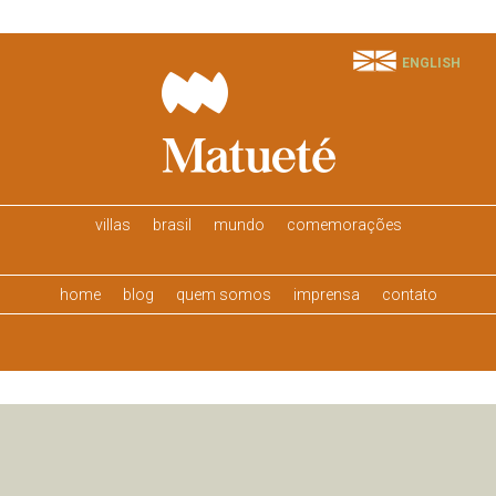
ENGLISH
villas
brasil
mundo
comemorações
home
blog
quem somos
imprensa
contato