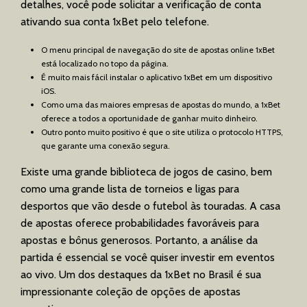
detalhes, você pode solicitar a verificação de conta
ativando sua conta 1xBet pelo telefone.
O menu principal de navegação do site de apostas online 1xBet
está localizado no topo da página.
É muito mais fácil instalar o aplicativo 1xBet em um dispositivo
iOS.
Como uma das maiores empresas de apostas do mundo, a 1xBet
oferece a todos a oportunidade de ganhar muito dinheiro.
Outro ponto muito positivo é que o site utiliza o protocolo HTTPS,
que garante uma conexão segura.
Existe uma grande biblioteca de jogos de casino, bem
como uma grande lista de torneios e ligas para
desportos que vão desde o futebol às touradas. A casa
de apostas oferece probabilidades favoráveis ​​para
apostas e bônus generosos. Portanto, a análise da
partida é essencial se você quiser investir em eventos
ao vivo. Um dos destaques da 1xBet no Brasil é sua
impressionante coleção de opções de apostas