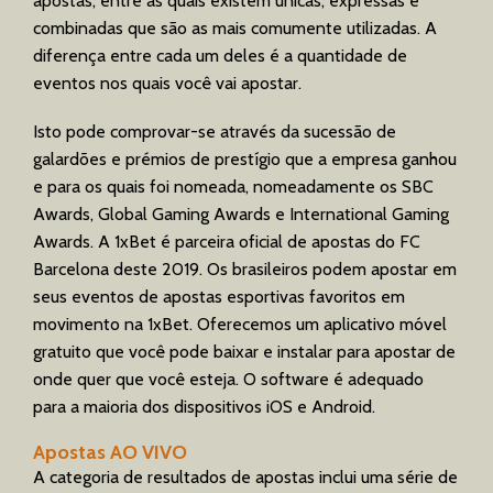
apostas, entre as quais existem únicas, expressas e
combinadas que são as mais comumente utilizadas. A
diferença entre cada um deles é a quantidade de
eventos nos quais você vai apostar.
Isto pode comprovar-se através da sucessão de
galardões e prémios de prestígio que a empresa ganhou
e para os quais foi nomeada, nomeadamente os SBC
Awards, Global Gaming Awards e International Gaming
Awards. A 1xBet é parceira oficial de apostas do FC
Barcelona deste 2019. Os brasileiros podem apostar em
seus eventos de apostas esportivas favoritos em
movimento na 1xBet. Oferecemos um aplicativo móvel
gratuito que você pode baixar e instalar para apostar de
onde quer que você esteja. O software é adequado
para a maioria dos dispositivos iOS e Android.
Apostas AO VIVO
A categoria de resultados de apostas inclui uma série de