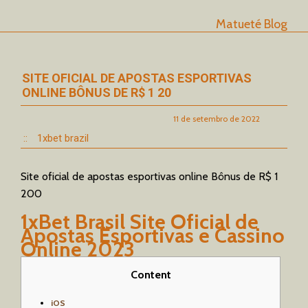
Matueté Blog
SITE OFICIAL DE APOSTAS ESPORTIVAS
ONLINE BÔNUS DE R$ 1 20
11 de setembro de 2022
::
1xbet brazil
Site oficial de apostas esportivas online Bônus de R$ 1
200
1xBet Brasil Site Oficial de
Apostas Esportivas e Cassino
Online 2023
Content
iOS