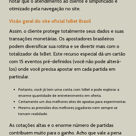
notar que o atendimento ao cliente é simplificado e
otimizado pela navegação no site.
Visão geral do site oficial 1xBet Brasil
Assim, o cliente protege totalmente seus dados e suas
transações monetárias. Os apostadores brasileiros
podem diversificar sua rotina e se divertir mais com o
totalizador da 1xBet. Este recurso especial dá um cartão
com 15 eventos pré-definidos (você não pode alterá-
los) onde você precisa apostar em cada partida em
particular.
Portanto, você já tem uma conta com 1xBet e pode explorar a
enorme quantidade de entretenimento em oferta.
Certamente um dos melhores sites de apostas para experimentar.
Mesmo as previsões dos melhores jogadores nem sempre se
tornam realidade.
As cotações altas e o enorme número de partidas
contribuem muito para o ganho. Acho que vale a pena