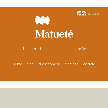
ENGLISH
villas
brasil
mundo
comemorações
home
blog
quem somos
imprensa
contato