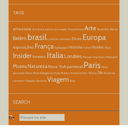
TAGS
Arte
amazonia
América Latina
animação
Arquitetura
Austrália
Bahia
brasil
Europa
Belém
Dicas
cinema
compras
França
exposições
Historia
Hotéis
Galápagos
hotel
ilhas
Italia
Insider
Londres
Inverno
Marajó
marrocos
Matueté
Paris
Museu
Natureza
Nova York
pantanal
Paris
Ski
passeios Dicas
Pará
Patagonia
Praia
Praias
restaurantes
Roma
Susanna
Viagem
Lemann
Tapajós
Toscana
Ásia
SEARCH