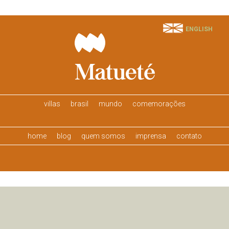
ENGLISH
villas
brasil
mundo
comemorações
home
blog
quem somos
imprensa
contato