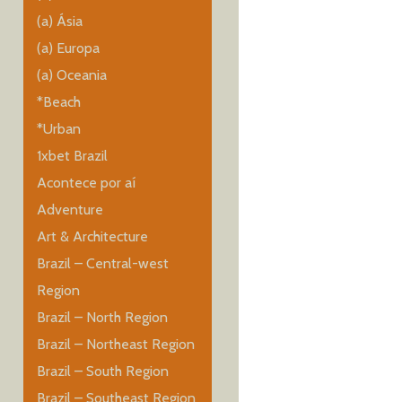
(a) Ásia
(a) Europa
(a) Oceania
*Beach
*Urban
1xbet Brazil
Acontece por aí
Adventure
Art & Architecture
Brazil – Central-west
Region
Brazil – North Region
Brazil – Northeast Region
Brazil – South Region
Brazil – Southeast Region