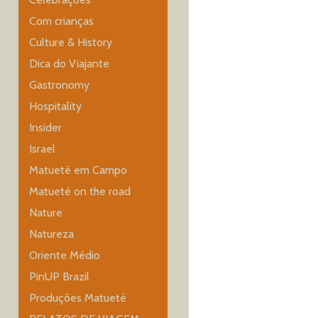
Com crianças
Culture & History
Dica do Viajante
Gastronomy
Hospitality
Insider
Israel
Matueté em Campo
Matueté on the road
Nature
Natureza
Oriente Médio
PinUP Brazil
Produções Matueté