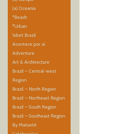
(a) Oceania
*Beach
*Urban
1xbet Brazil
Acontece por aí
Adventure
Art & Architecture
Brazil – Central-west
Region
Brazil – North Region
Brazil – Northeast Region
Brazil – South Region
Brazil – Southeast Region
By Matueté
Celebrações