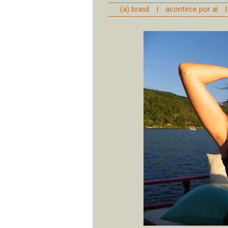
::
(a) brasil
|
acontece por aí