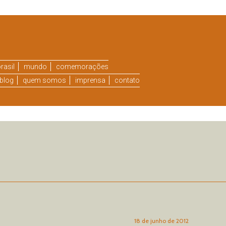
rasil
mundo
comemorações
blog
quem somos
imprensa
contato
18 de junho de 2012