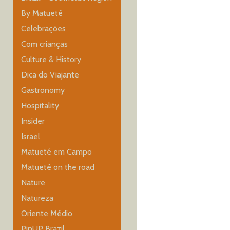
By Matueté
Celebrações
Com crianças
Culture & History
Dica do Viajante
Gastronomy
Hospitality
Insider
Israel
Matueté em Campo
Matueté on the road
Nature
Natureza
Oriente Médio
PinUP Brazil