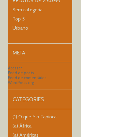
RELATOS DE VIAGEM
Sem categoria
Top 5
Urbano
META
Acessar
Feed de posts
Feed de comentários
WordPress.org
CATEGORIES
(1) O que é o Tapioca
(a) África
(a) Américas