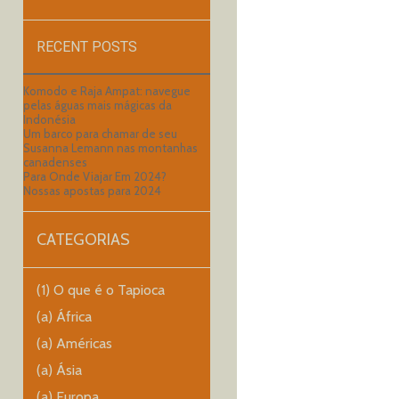
RECENT POSTS
Komodo e Raja Ampat: navegue
pelas águas mais mágicas da
Indonésia
Um barco para chamar de seu
Susanna Lemann nas montanhas
canadenses
Para Onde Viajar Em 2024?
Nossas apostas para 2024
CATEGORIAS
(1) O que é o Tapioca
(a) África
(a) Américas
(a) Ásia
(a) Europa