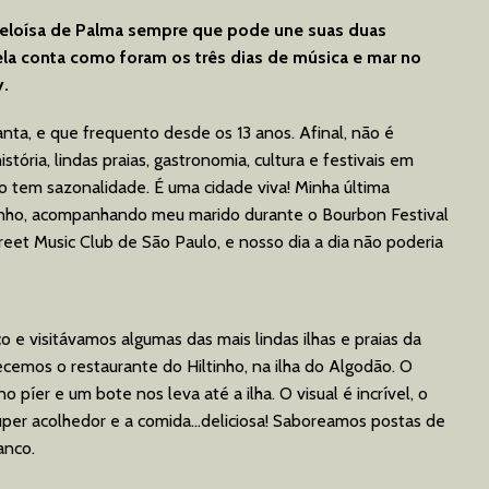
Heloísa de Palma sempre que pode une suas duas
 ela conta como foram os três dias de música e mar no
y.
ta, e que frequento desde os 13 anos. Afinal, não é
stória, lindas praias, gastronomia, cultura e festivais em
o tem sazonalidade. É uma cidade viva! Minha última
 junho, acompanhando meu marido durante o Bourbon Festival
eet Music Club de São Paulo, e nosso dia a dia não poderia
 e visitávamos algumas das mais lindas ilhas e praias da
cemos o restaurante do Hiltinho, na ilha do Algodão. O
píer e um bote nos leva até a ilha. O visual é incrível, o
super acolhedor e a comida…deliciosa! Saboreamos postas de
anco.