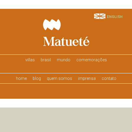
ENGLISH
villas
brasil
mundo
comemorações
home
blog
quem somos
imprensa
contato