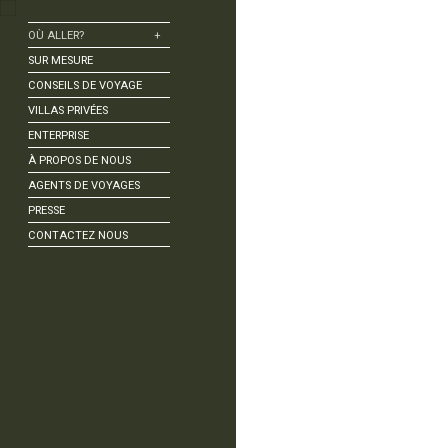
OÙ ALLER?
+
Amazonie | Rio Negro
SUR MESURE
Amazonie | rivière Tapajós
CONSEILS DE VOYAGE
Angra dos Reis
VILLAS PRIVÉES
Bonito
ENTERPRISE
Búzios
À PROPOS DE NOUS
Chapada Diamantina
AGENTS DE VOYAGES
Corumbau
PRESSE
Fernando de Noronha
CONTACTEZ NOUS
Florianópolis
Foz do Iguaçu
Itacaré | Bahia
Jericoacoara
Lençóis Maranhenses
Ouro Preto
Pantanal
Paraty
Recife et Olinda