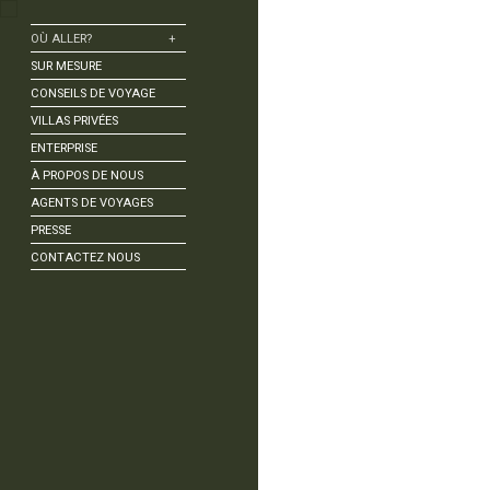
OÙ ALLER?
+
Amazonie | Rio Negro
SUR MESURE
Amazonie | rivière Tapajós
CONSEILS DE VOYAGE
Angra dos Reis
VILLAS PRIVÉES
Bonito
ENTERPRISE
Búzios
À PROPOS DE NOUS
Chapada Diamantina
AGENTS DE VOYAGES
Corumbau
PRESSE
Fernando de Noronha
CONTACTEZ NOUS
Florianópolis
Foz do Iguaçu
Itacaré | Bahia
Jericoacoara
Lençóis Maranhenses
Ouro Preto
Pantanal
Paraty
Recife et Olinda