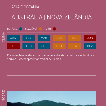
ÁSIA E OCEANIA
AUSTRÁLIA | NOVA ZELÂNDIA
perfeito
razoável
ruim
JAN
FEV
MAR
ABR
MAI
JUN
JUL
AGO
SET
OUT
NOV
DEZ
Prefira as temperaturas mais amenas entre abril e outubro, evitando as
chuvas. Poderá aproveitar melhor seus dias.